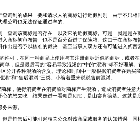
于查询到的成果，要和请求人的商标进行近似判别，由于不只相
代理公司也无法保证通过率的。
询，查询该商标是否存在，以及它的近似商标。可是，就是是在商
进入商标初审布告，也不是百分百进了保险箱。这由于在商标布
料作出是否予以核准的裁决，甚至当事人双方还有可能进入贰言
人的许可，在同一种商品上使用与其注册商标近似的商标，或者
简单，但是最后写的“容易导致混淆的”中的“混淆”却不好理解
更难区分开各种混淆的含义。理论和时间中一般根据消费者在购买
混淆”和“售后混淆”三类。小编着重来说说售前混淆。
侵权商标，使得消费者在消费前对商标产生混淆，造成消费者注意
开心的想去吃，结果走进一看却是KFE，是山寨肯德基。这就是
服务来源。
，但是销售后可能引起相关公众对该商品或服务的认知错误，同